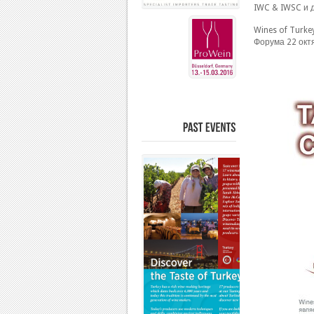
IWC & IWSC и д
Wines of Turke
Форума 22 октя
PAST
EVENTS