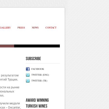
GALLERY
PRESS
NEWS
CONTACT
FACEBOOK
TWITTER (ENG)
я результатом
ятий Турции.
TWITTER (TR)
ости на рынке
циональных
ann.
олучили медали
ах – Decanter,