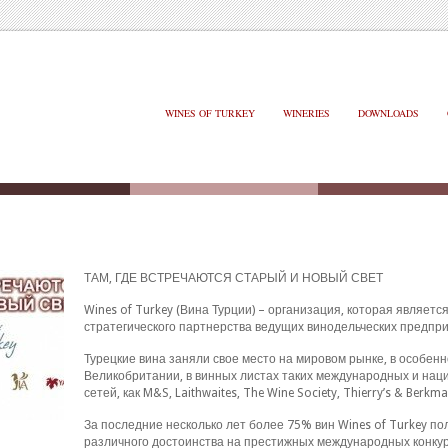
WINES OF TURKEY
WINERIES
DOWNLOADS
ТАМ, ГДЕ ВСТРЕЧАЮТСЯ СТАРЫЙ И НОВЫЙ СВЕТ
Wines of Turkey (Вина Турции) – организация, которая являетс
стратегического партнерства ведущих винодельческих предпри
Турецкие вина заняли свое место на мировом рынке, в особенн
Великобритании, в винных листах таких международных и на
сетей, как M&S, Laithwaites, The Wine Society, Thierry’s & Berkm
За последние несколько лет более 75% вин Wines of Turkey п
различного достоинства на престижных международных конкурс